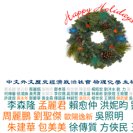
蔡長錦
張元和
蔡麗娟
吳明炎
鄭孝葆
熊信佩
陳家驊
楊昭宏 劉泮水
劉
力
梁
何傳馨
徐鴻煥 黃秀寶
余英宗
李欣儒
高芳錦 周玉暮 林稟彬 劉景煌
王筱蘭
孫
許建崑
黃永年
鄭慶華 黃金森
陳國基
林嗣哲
吳信元
楊世良 王琱琦
顏武健
吳
李森隆
孟麗君
賴愈仲
洪妮昀
周麗鵬
劉聖傑
吳照明
歐陽逸新
朱建華
包美美
徐傳質
方俠民