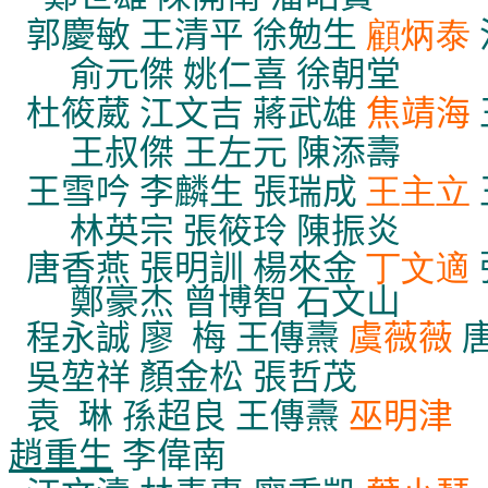
郭慶敏 王清平 徐勉生
顧炳泰
俞元傑
姚仁喜
徐朝堂
杜筱葳 江文吉 蔣武雄
焦靖海
王叔傑
王左元
陳添壽
王雪吟 李麟生 張瑞成
王主立
林英宗
張筱玲
陳振炎
唐香燕 張明訓 楊來金
丁文適
鄭豪杰
曾博智
石文山
程永誠
廖
梅
王傳燾
虞薇薇
吳堃祥
顏金松
張哲茂
袁
琳
孫超良
王傳燾
巫明津
趙重生
李偉南