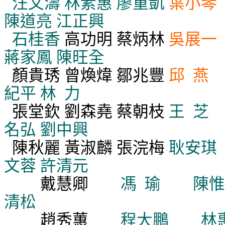
汪文濤
林素惠
廖重凱
葉小琴
陳道亮
江正興
石桂香
高功明
蔡炳林
吳展一
蔣家鳳
陳旺全
顏貴琇
曾煥煒
鄒兆豐
邱
燕
紀平
林
力
張堂欽
劉森堯
蔡朝枝
王
名弘
劉中興
陳秋麗
黃淑麟
張浣梅
耿安琪
文蓉
許清元
戴慧卿
馮
瑜
陳惟
清松
趙秀蕙
程大鵬