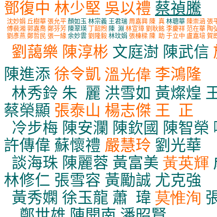
鄧復中
林少堅
吳以禮
蔡禎騰
沈妙娟
丘樹華
張允平
顏如玉
林宗義
王君瑞
周嘉興
陳
真
林聰華
陳崇涵
張
傅裴湘
郭嘉喬
鄭芬芳
陳翠瑛
丁韶煦
陳
淵
林宣璋
劉耿銘
李慶祥
范在華
陶
劉彥燕
鄭哲民
張一緣
余妙雲
劉隆毅
林玟娟
張棟樑
陳
助
于立中
盧嘉培
賀
劉藹樂
陳淳彬
文庭澍
陳武信
陳進添
徐令凱
溫光偉
李鴻隆
林秀鈴
朱
麗
洪雪如
黃燦煌
蔡榮顯
張泰山
楊志傑
王
正
冷步梅 陳安瀾 陳欽國
陳智榮
許傳偉 蘇懷禮
嚴慧玲
劉光華
談海珠 陳麗蓉 黃富美
黃英輝
林修仁 張雪容
黃勵誠
尤克強
黃秀嫻 徐玉龍 蕭
瑋
莫惟洵
鄭世雄
陳開南
潘昭賢